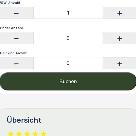
ERW. Anzahl
Kinder Anzahl
Kleinkind Anzahl
Buchen
Übersicht