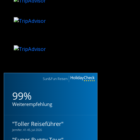
Sun&Fun Reisen
99%
Weiterempfehlung
"
Toller Reiseführer
"
Jennifer, 41-45, Juli 2026
"
Super Buggy Tour
"