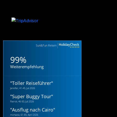
Sun&Fun Reisen
99%
Weiterempfehlung
"
Toller Reiseführer
"
Jennifer, 41-45, Juli 2026
"
Super Buggy Tour
"
Patrick, 46-50, Juli 2026
"
Ausflug nach Cairo
"
michaela, 61-65, April 2026