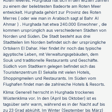
Roten Meeres. Hurghada hat sich in den letzten Jahren
zu einem der beliebtesten Badeorte am Roten Meer
entwickelt. Hurghada gehört zur Provinz des Roten
Merres ( oder wie man in Arabisch sagt al Bahr Al
Ahmar ) . Hurghada hat etwa 240.000 Einwohner , die
kommen ursprünglich aus verschiedenen Städten von
Norden und Süden. Die Stadt besteht aus drei
Stadtteilen Iim Norden befindet sich der ursprüngliche
Ortskern El Dahar. Hier findet ihr noch das typische
ägyptische Leben, mit Verwaltungsgebäuden, dem
Souk und traditionelle Restaurants und Geschäfte.
Südlich vom Stadtkern gelegen befindet sich das
Touristenzentrum El Sekalla mit vielen Hotels,
Shoppingmeilen und Restaurants. Im Süden vom
Flughafen findet man die zahlreiche Hotels & Resorts.
Klima: Generell herrscht in Hurghada trockenes
Wüstenklima vor. In den (April bis Oktober) ist es
tagsüber sehr warm, während es in der Nacht auf bis
zu 23 Grad abkühlt. Im Winter (September bis März)