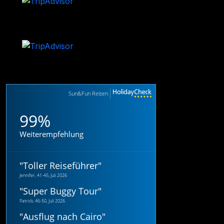
Sun&Fun Reisen
99%
Weiterempfehlung
"
Toller Reiseführer
"
Jennifer, 41-45, Juli 2026
"
Super Buggy Tour
"
Patrick, 46-50, Juli 2026
"
Ausflug nach Cairo
"