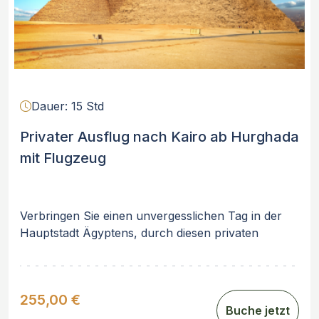
Dauer: 15 Std
Privater Ausflug nach Kairo ab Hurghada
mit Flugzeug
Verbringen Sie einen unvergesslichen Tag in der
Hauptstadt Ägyptens, durch diesen privaten
Ausfllug nach Kairo ab Hurghada mit Flugzeug.
Ihre Tour führt Sie zu den weltberühmten
Pyramiden von Gizeh, dem einzigen noch
255,00 €
existierenden Weltwunder der Antike. Bewundern
Buche jetzt
Sie die majestätische Schönheit der Pyramiden und