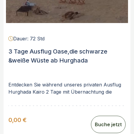
Dauer: 72 Std
3 Tage Ausflug Oase,die schwarze
&weiße Wüste ab Hurghada
Entdecken Sie während unseres privaten Ausflug
Hurghada Kairo 2 Tage mit Übernachtung die
Schönheit und die Kultur der faszinierenden
Hauptstadt Ägyptens. Unser Ausflug führt Sie zu
den bedeutendsten Sehenswürdigkeiten der Stadt
0,00 €
und gibt Ihnen unvergessliche Einblicke in die
Buche jetzt
Geschichte und das tägliche Leben Ägyptens.