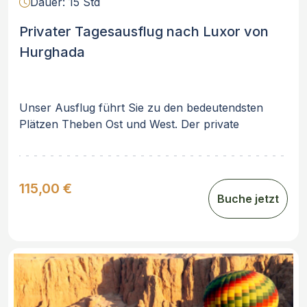
Dauer: 15 Std
Privater Tagesausflug nach Luxor von
Hurghada
Unser Ausflug führt Sie zu den bedeutendsten
Plätzen Theben Ost und West. Der private
Tagesausflug nach Luxor von Hurghada bietet
Ihnen des weiteren die Gelegenheit, ins Tal der
Könige und den Alltag der Bewohner Ägyptens
115,00 €
gestern und heute einzutauchen.
Buche jetzt