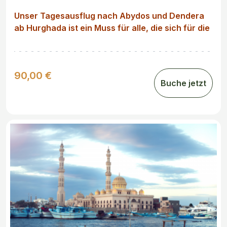
Unser Tagesausflug nach Abydos und Dendera
ab Hurghada ist ein Muss für alle, die sich für die
Geschichte und Kultur des alten Ägyptens
interessieren. Wir bieten Ihnen eine komfortable
und sichere Fahrt in einem klimatisierten
90,00 €
Fahrzeug und eine professionelle Führung, die
Buche jetzt
Ihnen alle wichtigen Informationen über die
Tempel und ihre Geschichte vermitteln.