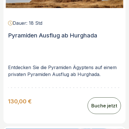
Dauer: 18 Std
Pyramiden Ausflug ab Hurghada
Entdecken Sie die Pyramiden Ägyptens auf einem
privaten Pyramiden Ausflug ab Hurghada.
Schauen Sie die BausEntwicklung der Pyramiden
von der StufenPyramide von Djoser in Sakkara zu
der rote und KnickPyramide von Senefru in
130,00 €
Dahschur bis zu den Pyramiden von Gizeh
Buche jetzt