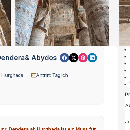
 Dendera& Abydos
: Hurghada
Antritt: Täglich
P
A
Je
nd Dendera ab Hurghada ist ein Muss für