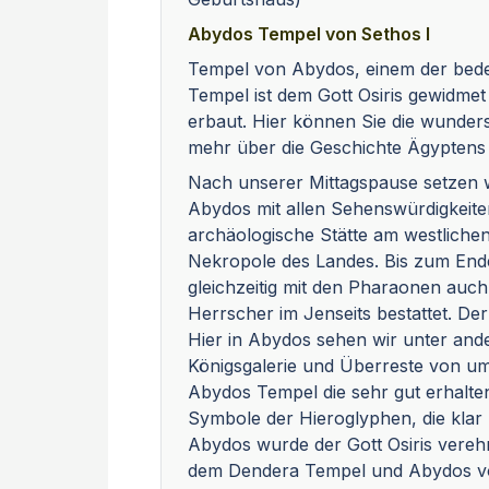
Abydos Tempel von Sethos I
Tempel von Abydos, einem der bede
Tempel ist dem Gott Osiris gewidme
erbaut. Hier können Sie die wund
mehr über die Geschichte Ägyptens 
Nach unserer Mittagspause setzen w
Abydos mit allen Sehenswürdigkeite
archäologische Stätte am westlichen
Nekropole des Landes. Bis zum End
gleichzeitig mit den Pharaonen auc
Herrscher im Jenseits bestattet. Der
Hier in Abydos sehen wir unter and
Königsgalerie und Überreste von u
Abydos Tempel die sehr gut erhalten
Symbole der Hieroglyphen, die klar u
Abydos wurde der Gott Osiris verehrt
dem Dendera Tempel und Abydos von