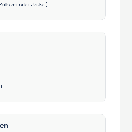
Pullover oder Jacke )
d
gen