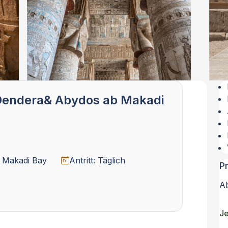
 Dendera& Abydos ab Makadi
: Makadi Bay
Antritt: Täglich
P
A
Je