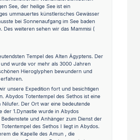
n See, der heilige See ist ein
kiges ummauertes künstlerisches Gewässer
 musste bei Sonnenaufgang im See baden
e. Des weiteren sehen wir das Mammisi (
utendsten Tempel des Alten Ägyptens. Der
t und wurde vor mehr als 3000 Jahren
erschönen Hieroglyphen bewundern und
erfahren.
ir unsere Expedition fort und besichtigen
n. Abydos Totentempel des Sethos ist eine
 Nilufer. Der Ort war eine bedeutende
e der 1.Dynastie wurde in Abydos
h Bedienstete und Anhänger zum Dienst der
 Totentempel des Sethos I liegt in Abydos.
erem die Kapelle des Amun , die