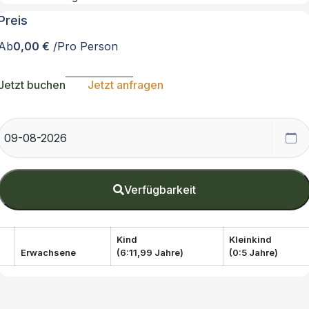
Preis
Ab
0,00 €
/Pro Person
Jetzt buchen
Jetzt anfragen
Verfügbarkeit
Kind
Kleinkind
Erwachsene
(6:11,99 Jahre)
(0:5 Jahre)