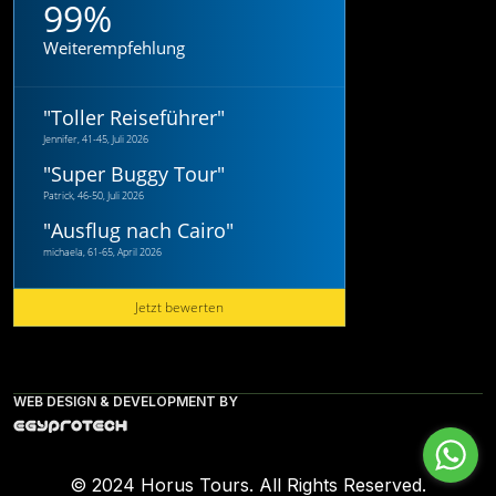
99%
Weiterempfehlung
"
Toller Reiseführer
"
Jennifer, 41-45, Juli 2026
"
Super Buggy Tour
"
Patrick, 46-50, Juli 2026
"
Ausflug nach Cairo
"
michaela, 61-65, April 2026
Jetzt bewerten
WEB DESIGN & DEVELOPMENT BY
© 2024 Horus Tours. All Rights Reserved.