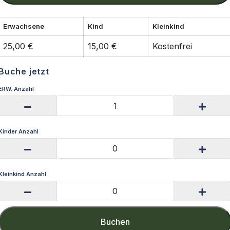
Erwachsene
Kind
Kleinkind
25,00 €
15,00 €
Kostenfrei
Buche jetzt
ERW. Anzahl
Kinder Anzahl
Kleinkind Anzahl
Buchen