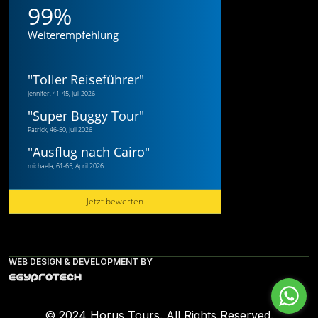
99%
Weiterempfehlung
"
Toller Reiseführer
"
Jennifer, 41-45, Juli 2026
"
Super Buggy Tour
"
Patrick, 46-50, Juli 2026
"
Ausflug nach Cairo
"
michaela, 61-65, April 2026
Jetzt bewerten
WEB DESIGN & DEVELOPMENT BY
© 2024 Horus Tours. All Rights Reserved.