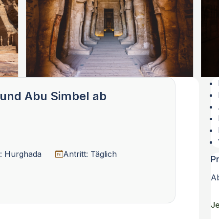
 und Abu Simbel ab
t: Hurghada
Antritt: Täglich
P
A
Je