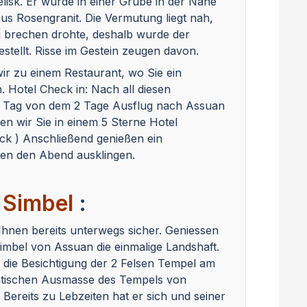
lisk. Er wurde in einer Grube in der Nähe
s Rosengranit. Die Vermutung liegt nah,
zu brechen drohte, deshalb wurde der
gestellt. Risse im Gestein zeugen davon.
ir zu einem Restaurant, wo Sie ein
. Hotel Check in: Nach all diesen
1 Tag von dem 2 Tage Ausflug nach Assuan
n wir Sie in einem 5 Sterne Hotel
ck ) Anschließend genießen ein
sen den Abend ausklingen.
 Simbel
:
hnen bereits unterwegs sicher. Geniessen
mbel von Assuan die einmalige Landshaft.
die Besichtigung der 2 Felsen Tempel am
antischen Ausmasse des Tempels von
Bereits zu Lebzeiten hat er sich und seiner