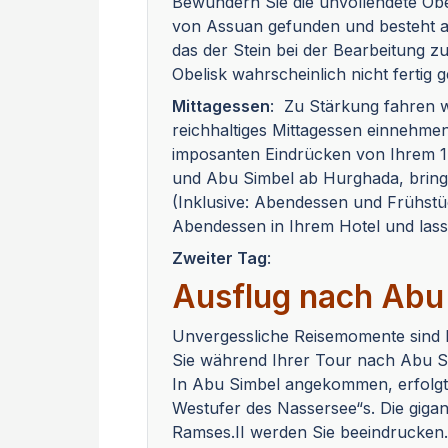
Bewundern Sie die unvollendete Obe
von Assuan gefunden und besteht au
das der Stein bei der Bearbeitung 
Obelisk wahrscheinlich nicht fertig 
Mittagessen
: Zu Stärkung fahren w
reichhaltiges Mittagessen einnehmen
imposanten Eindrücken von Ihrem 
und Abu Simbel ab Hurghada, bringe
(Inklusive: Abendessen und Frühstü
Abendessen in Ihrem Hotel und las
Zweiter Tag
:
Ausflug nach Abu
Unvergessliche Reisemomente sind I
Sie während Ihrer Tour nach Abu Si
In Abu Simbel angekommen, erfolgt 
Westufer des Nassersee“s. Die gig
Ramses.II werden Sie beeindrucken. 