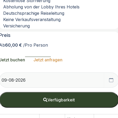
Kostenlose Stornierung
Abholung von der Lobby Ihres Hotels
Deutschsprachige Reiseleitung
Keine Verkaufsveranstaltung
Versicherung
Preis
Ab
60,00 €
/Pro Person
Jetzt buchen
Jetzt anfragen
Verfügbarkeit