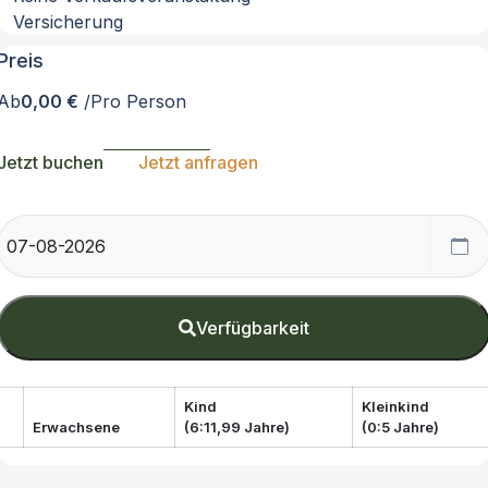
Versicherung
Preis
Ab
0,00 €
/Pro Person
Jetzt buchen
Jetzt anfragen
Verfügbarkeit
Kind
Kleinkind
Erwachsene
(6:11,99 Jahre)
(0:5 Jahre)