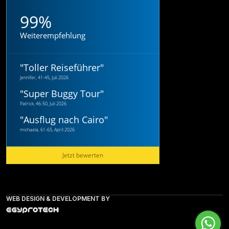
99%
Weiterempfehlung
"
Toller Reiseführer
"
Jennifer, 41-45, Juli 2026
"
Super Buggy Tour
"
Patrick, 46-50, Juli 2026
"
Ausflug nach Cairo
"
michaela, 61-65, April 2026
Jetzt bewerten
WEB DESIGN & DEVELOPMENT BY